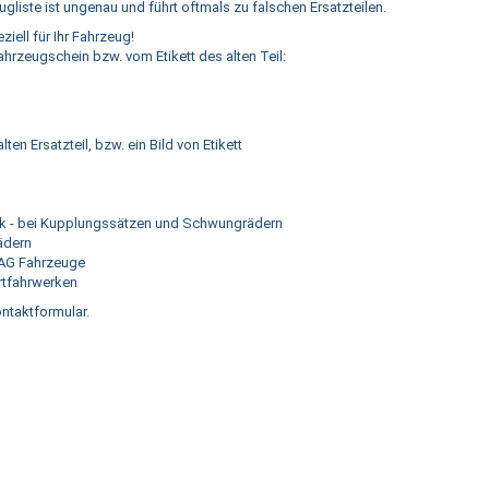
liste ist ungenau und führt oftmals zu falschen Ersatzteilen.
iell für Ihr Fahrzeug!
hrzeugschein bzw. vom Etikett des alten Teil:
en Ersatzteil, bzw. ein Bild von Etikett
atik - bei Kupplungssätzen und Schwungrädern
ädern
VAG Fahrzeuge
rtfahrwerken
ntaktformular.