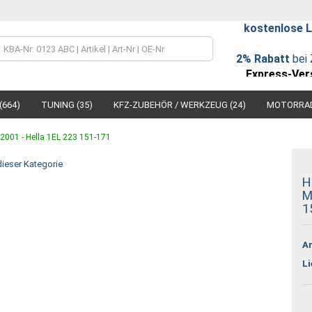
kostenlose L
Lieferland
2% Rabatt
bei 
Express-Ver
(664)
TUNING (35)
KFZ-ZUBEHÖR / WERKZEUG (24)
MOTORRAD
2001 - Hella 1EL 223 151-171
 dieser Kategorie
H
M
Konto
1
Passw
Ar
Li