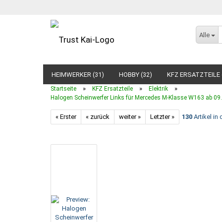
Alle
HEIMWERKER (31)
HOBBY (32)
KFZ ERSATZTEILE 
»
»
»
Startseite
KFZ Ersatzteile
Elektrik
Halogen Scheinwerfer Links für Mercedes M-Klasse W163 ab 09.
« Erster
« zurück
weiter »
Letzter »
130
Artikel in