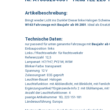
Artikelbeschreibung:
Bringt wieder Licht ins Dunkle! Dieser linke Halogen Schein
W163 Fahrzeuge mit Baujahr ab 09.2001
. Ideal als Ersat
Technische Daten:
nur passend für unten genannte Fahrzeuge mit
Baujahr ab 
Einbauposition links
Links-/?Rechtsverkehr für Rechtsverkehr
Referenzzahl 12,5
Lampenart H7/?H7, PY21W, W5W
Blinker-Farbe transparent
Spannung 12 V
Zulassungsart ECE-geprüft
Leuchten-Bauart Halogen
Leuchtefunktion mit Abblendlicht, mit Blinklicht, mit Fernlicht
Ergänzungsartikel/?Ergänzende Info 2 mit Glühlampen, mit 
Anzahl der Leuchtefunktionen 4
paarige Artikelnummer 1EL 223 151-181
Länderausführung Europa