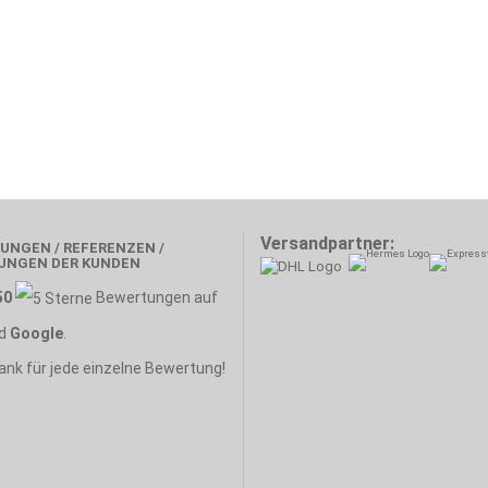
Versandpartner:
UNGEN / REFERENZEN /
UNGEN DER KUNDEN
50
Bewertungen auf
d
Google
.
ank für jede einzelne Bewertung!