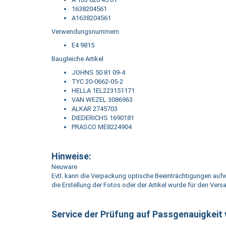
1638204561
A1638204561
Verwendungsnummern
E4 9815
Baugleiche Artikel
JOHNS 50 81 09-4
TYC 20-0662-05-2
HELLA 1EL223151171
VAN WEZEL 3086963
ALKAR 2745703
DIEDERICHS 1690181
PRASCO ME8224904
Hinweise:
Neuware
Evtl. kann die Verpackung optische Beeinträchtigungen aufw
die Erstellung der Fotos oder der Artikel wurde für den Vers
Service der Prüfung auf Passgenauigkeit 