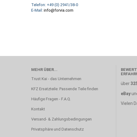
Telefon: +49 (0) 2941/38-0
E-Mail:
info@forvia.com
MEHR ÜBER...
BEWERT
ERFAHR
Trust Kai - das Unternehmen
über
32
KFZ Ersatzteile: Passende Teile finden
eBay
un
Häufige Fragen - F.A.Q.
Vielen D
Kontakt
Versand- & Zahlungsbedingungen
Privatsphäre und Datenschutz