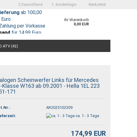
Deutschland
Kundenlogin
Merkzettel
ieferung
ab 100,00
Euro
Ihr Warenkorb
0,00 EUR
Zahlung per Vorkasse
sand
für 14,99 Euro
 ATV (42)
alogen Scheinwerfer Links für Mercedes
-Klasse W163 ab 09.2001 - Hella 1EL 223
 erstellen
51-171
ort vergessen?
t.Nr.:
AR2025102309
eferzeit:
ca. 1 - 3 Tage
174,99 EUR