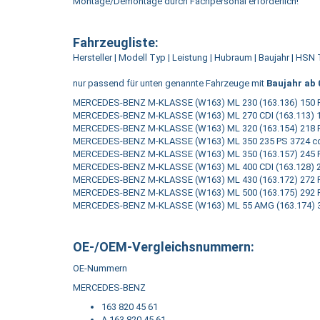
Montage/Demontage durch Fachpersonal erforderlich!
Fahrzeugliste:
Hersteller | Modell Typ | Leistung | Hubraum | Baujahr | H
nur passend für unten genannte Fahrzeuge mit
Baujahr ab 
MERCEDES-BENZ M-KLASSE (W163) ML 230 (163.136) 150 PS 
MERCEDES-BENZ M-KLASSE (W163) ML 270 CDI (163.113) 163
MERCEDES-BENZ M-KLASSE (W163) ML 320 (163.154) 218 PS 
MERCEDES-BENZ M-KLASSE (W163) ML 350 235 PS 3724 ccm
MERCEDES-BENZ M-KLASSE (W163) ML 350 (163.157) 245 P
MERCEDES-BENZ M-KLASSE (W163) ML 400 CDI (163.128) 25
MERCEDES-BENZ M-KLASSE (W163) ML 430 (163.172) 272 PS 
MERCEDES-BENZ M-KLASSE (W163) ML 500 (163.175) 292 P
MERCEDES-BENZ M-KLASSE (W163) ML 55 AMG (163.174) 347
OE-/OEM-Vergleichsnummern:
OE-Nummern
MERCEDES-BENZ
163 820 45 61
A 163 820 45 61