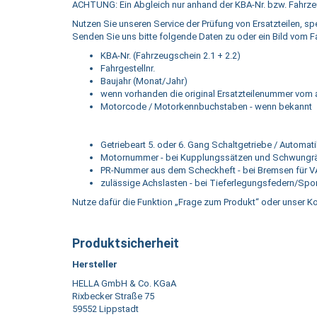
ACHTUNG: Ein Abgleich nur anhand der KBA-Nr. bzw. Fahrzeug
Nutzen Sie unseren Service der Prüfung von Ersatzteilen, spez
Senden Sie uns bitte folgende Daten zu oder ein Bild vom Fa
KBA-Nr. (Fahrzeugschein 2.1 + 2.2)
Fahrgestellnr.
Baujahr (Monat/Jahr)
wenn vorhanden die original Ersatzteilenummer vom alt
Motorcode / Motorkennbuchstaben - wenn bekannt
Getriebeart 5. oder 6. Gang Schaltgetriebe / Autom
Motornummer - bei Kupplungssätzen und Schwungr
PR-Nummer aus dem Scheckheft - bei Bremsen für 
zulässige Achslasten - bei Tieferlegungsfedern/Spo
Nutze dafür die Funktion „Frage zum Produkt“ oder unser Ko
Produktsicherheit
Hersteller
HELLA GmbH & Co. KGaA
Rixbecker Straße 75
59552 Lippstadt