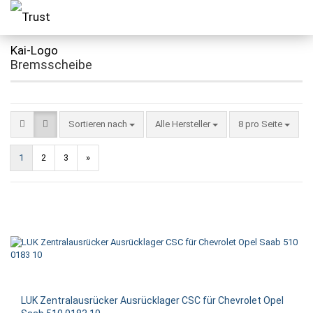
Bremsscheibe
Sortieren nach
Alle Hersteller
8 pro Seite
1
2
3
»
LUK Zentralausrücker Ausrücklager CSC für Chevrolet Opel