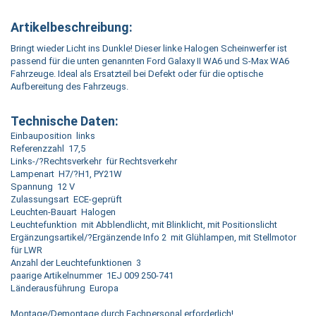
Artikelbeschreibung:
Bringt wieder Licht ins Dunkle! Dieser linke Halogen Scheinwerfer ist
passend für die unten genannten Ford Galaxy II WA6 und S-Max WA6
Fahrzeuge. Ideal als Ersatzteil bei Defekt oder für die optische
Aufbereitung des Fahrzeugs.
Technische Daten:
Einbauposition links
Referenzzahl 17,5
Links-/?Rechtsverkehr für Rechtsverkehr
Lampenart H7/?H1, PY21W
Spannung 12 V
Zulassungsart ECE-geprüft
Leuchten-Bauart Halogen
Leuchtefunktion mit Abblendlicht, mit Blinklicht, mit Positionslicht
Ergänzungsartikel/?Ergänzende Info 2 mit Glühlampen, mit Stellmotor
für LWR
Anzahl der Leuchtefunktionen 3
paarige Artikelnummer 1EJ 009 250-741
Länderausführung Europa
Montage/Demontage durch Fachpersonal erforderlich!