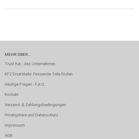
MEHR ÜBER...
Trust Kai - das Unternehmen
KFZ Ersatzteile: Passende Teile finden
Häufige Fragen - F.A.Q.
Kontakt
Versand- & Zahlungsbedingungen
Privatsphäre und Datenschutz
Impressum
AGB