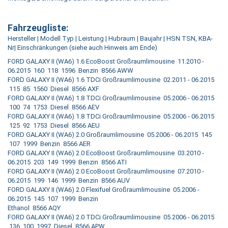
Fahrzeugliste:
Hersteller | Modell Typ | Leistung | Hubraum | Baujahr | HSN TSN, KBA-
Nr| Einschränkungen (siehe auch Hinweis am Ende)
FORD GALAXY II (WA6) 1.6 EcoBoost Großraumlimousine 11.2010 -
06.2015 160 118 1596 Benzin 8566 AWW
FORD GALAXY II (WA6) 1.6 TDCi Großraumlimousine 02.2011 - 06.2015
115 85 1560 Diesel 8566 AXF
FORD GALAXY II (WA6) 1.8 TDCi Großraumlimousine 05.2006 - 06.2015
100 74 1753 Diesel 8566 AEV
FORD GALAXY II (WA6) 1.8 TDCi Großraumlimousine 05.2006 - 06.2015
125 92 1753 Diesel 8566 AEU
FORD GALAXY II (WA6) 2.0 Großraumlimousine 05.2006 - 06.2015 145
107 1999 Benzin 8566 AER
FORD GALAXY II (WA6) 2.0 EcoBoost Großraumlimousine 03.2010 -
06.2015 203 149 1999 Benzin 8566 ATI
FORD GALAXY II (WA6) 2.0 EcoBoost Großraumlimousine 07.2010 -
06.2015 199 146 1999 Benzin 8566 AUV
FORD GALAXY II (WA6) 2.0 Flexifuel Großraumlimousine 05.2006 -
06.2015 145 107 1999 Benzin
Ethanol 8566 AQY
FORD GALAXY II (WA6) 2.0 TDCi Großraumlimousine 05.2006 - 06.2015
136 100 1997 Diesel 8566 APW