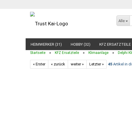
Alle
HEIMWERKER (31)
HOBBY (32)
KFZ ERSATZTEILE 
»
»
»
Startseite
KFZ Ersatzteile
Klimaanlage
Delphi K
« Erster
« zurück
weiter »
Letzter »
45
Artikel in d