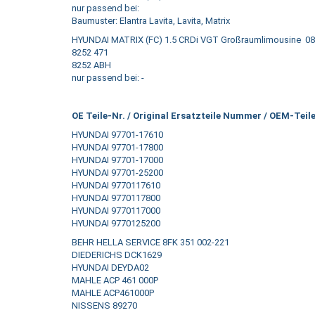
nur passend bei:
Baumuster: Elantra Lavita, Lavita, Matrix
HYUNDAI MATRIX (FC) 1.5 CRDi VGT Großraumlimousine 08
8252 471
8252 ABH
nur passend bei: -
OE Teile-Nr. / Original Ersatzteile Nummer / OEM-Tei
HYUNDAI 97701-17610
HYUNDAI 97701-17800
HYUNDAI 97701-17000
HYUNDAI 97701-25200
HYUNDAI 9770117610
HYUNDAI 9770117800
HYUNDAI 9770117000
HYUNDAI 9770125200
BEHR HELLA SERVICE 8FK 351 002-221
DIEDERICHS DCK1629
HYUNDAI DEYDA02
MAHLE ACP 461 000P
MAHLE ACP461000P
NISSENS 89270