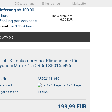
Deutschland
Kundenlogin
Merkzettel
ieferung
ab 100,00
Euro
Ihr Warenkorb
0,00 EUR
Zahlung per Vorkasse
sand
für 14,99 Euro
 ATV (42)
elphi Klimakompressor Klimaanlage für
yundai Matrix 1.5 CRDi TSP0155496
 erstellen
t.Nr.:
AR2021111680
ort vergessen?
eferzeit:
ca. 1 - 3 Tage
agerbestand:
1
Stück
199,99 EUR