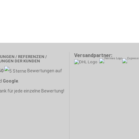
Versandpartner:
UNGEN / REFERENZEN /
UNGEN DER KUNDEN
50
Bewertungen auf
d
Google
.
ank für jede einzelne Bewertung!