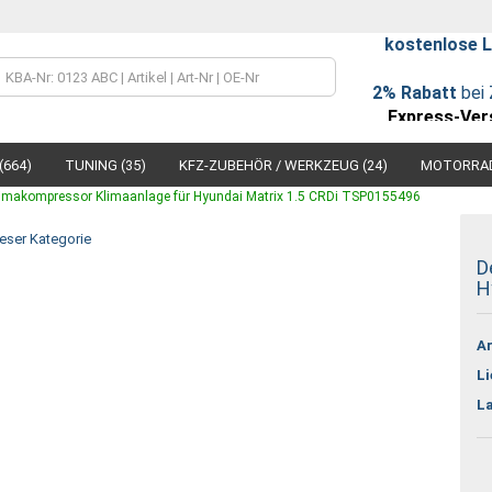
kostenlose L
Lieferland
2% Rabatt
bei 
Express-Ver
(664)
TUNING (35)
KFZ-ZUBEHÖR / WERKZEUG (24)
MOTORRAD
limakompressor Klimaanlage für Hyundai Matrix 1.5 CRDi TSP0155496
ieser Kategorie
D
H
Konto
Ar
Passw
Li
L