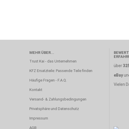
MEHR ÜBER...
BEWERT
ERFAHR
Trust Kai - das Unternehmen
über
32
KFZ Ersatzteile: Passende Teile finden
eBay
un
Häufige Fragen - F.A.Q.
Vielen D
Kontakt
Versand- & Zahlungsbedingungen
Privatsphäre und Datenschutz
Impressum
AGB