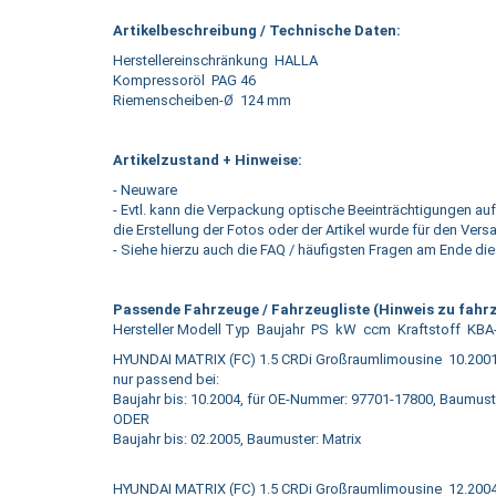
Artikelbeschreibung / Technische Daten:
Herstellereinschränkung HALLA
Kompressoröl PAG 46
Riemenscheiben-Ø 124 mm
Artikelzustand + Hinweise:
- Neuware
- Evtl. kann die Verpackung optische Beeinträchtigungen auf
die Erstellung der Fotos oder der Artikel wurde für den Vers
- Siehe hierzu auch die FAQ / häufigsten Fragen am Ende die
Passende Fahrzeuge / Fahrzeugliste (Hinweis zu fahrz
Hersteller Modell Typ Baujahr PS kW ccm Kraftstoff KBA
HYUNDAI MATRIX (FC) 1.5 CRDi Großraumlimousine 10.2001
nur passend bei:
Baujahr bis: 10.2004, für OE-Nummer: 97701-17800, Baumuster
ODER
Baujahr bis: 02.2005, Baumuster: Matrix
HYUNDAI MATRIX (FC) 1.5 CRDi Großraumlimousine 12.2004