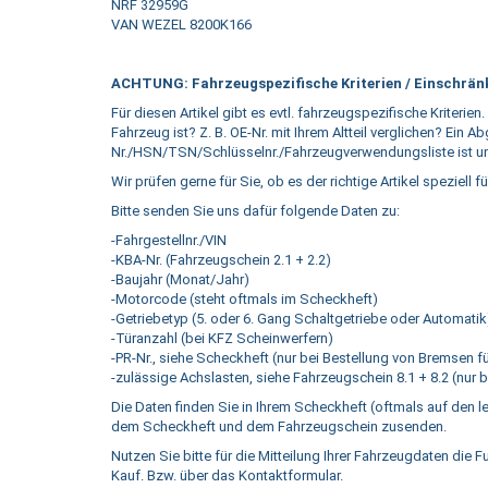
NRF 32959G
VAN WEZEL 8200K166
ACHTUNG: Fahrzeugspezifische Kriterien / Einschränk
Für diesen Artikel gibt es evtl. fahrzeugspezifische Kriterien.
Fahrzeug ist? Z. B. OE-Nr. mit Ihrem Altteil verglichen? Ein 
Nr./HSN/TSN/Schlüsselnr./Fahrzeugverwendungsliste ist ung
Wir prüfen gerne für Sie, ob es der richtige Artikel speziell fü
Bitte senden Sie uns dafür folgende Daten zu:
-Fahrgestellnr./VIN
-KBA-Nr. (Fahrzeugschein 2.1 + 2.2)
-Baujahr (Monat/Jahr)
-Motorcode (steht oftmals im Scheckheft)
-Getriebetyp (5. oder 6. Gang Schaltgetriebe oder Automatik
-Türanzahl (bei KFZ Scheinwerfern)
-PR-Nr., siehe Scheckheft (nur bei Bestellung von Bremsen f
-zulässige Achslasten, siehe Fahrzeugschein 8.1 + 8.2 (nur
Die Daten finden Sie in Ihrem Scheckheft (oftmals auf den l
dem Scheckheft und dem Fahrzeugschein zusenden.
Nutzen Sie bitte für die Mitteilung Ihrer Fahrzeugdaten die 
Kauf. Bzw. über das Kontaktformular.