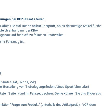
ungen bei KFZ-Ersatzteilen:
 Haben Sie evtl. schon selbst überprüft, ob es der richtige Artikel für Ihr
Abgleich anhand nur der KBA-
enau und führt oft zu falschen Ersatzteilen.
r Ihr Fahrzeug ist.
)
ür Audi, Seat, Skoda, VW)
 bei Bestellung von Tieferlegungsfedern/eines Sportfahrwerks)
etzten Seiten) und im Fahrzeugschein. Gerne können Sie uns Bilder aus
Funktion "Frage zum Produkt" (unterhalb des Artikelpreis) - VOR dem