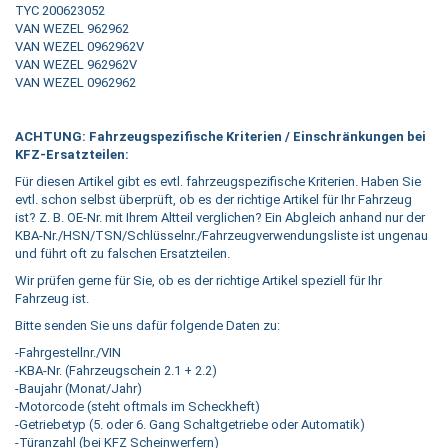
TYC 200623052
VAN WEZEL 962962
VAN WEZEL 0962962V
VAN WEZEL 962962V
VAN WEZEL 0962962
ACHTUNG: Fahrzeugspezifische Kriterien / Einschränkungen bei
KFZ-Ersatzteilen:
Für diesen Artikel gibt es evtl. fahrzeugspezifische Kriterien. Haben Sie
evtl. schon selbst überprüft, ob es der richtige Artikel für Ihr Fahrzeug
ist? Z. B. OE-Nr. mit Ihrem Altteil verglichen? Ein Abgleich anhand nur der
KBA-Nr./HSN/TSN/Schlüsselnr./Fahrzeugverwendungsliste ist ungenau
und führt oft zu falschen Ersatzteilen.
Wir prüfen gerne für Sie, ob es der richtige Artikel speziell für Ihr
Fahrzeug ist.
Bitte senden Sie uns dafür folgende Daten zu:
-Fahrgestellnr./VIN
-KBA-Nr. (Fahrzeugschein 2.1 + 2.2)
-Baujahr (Monat/Jahr)
-Motorcode (steht oftmals im Scheckheft)
-Getriebetyp (5. oder 6. Gang Schaltgetriebe oder Automatik)
-Türanzahl (bei KFZ Scheinwerfern)