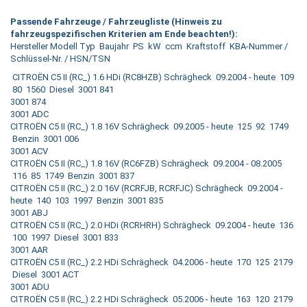
Passende Fahrzeuge / Fahrzeugliste (Hinweis zu
fahrzeugspezifischen Kriterien am Ende beachten!):
Hersteller Modell Typ Baujahr PS kW ccm Kraftstoff KBA-Nummer /
Schlüssel-Nr. / HSN/TSN
CITROËN C5 II (RC_) 1.6 HDi (RC8HZB) Schrägheck 09.2004 - heute 109
80 1560 Diesel 3001 841
3001 874
3001 ADC
CITROËN C5 II (RC_) 1.8 16V Schrägheck 09.2005 - heute 125 92 1749
Benzin 3001 006
3001 ACV
CITROËN C5 II (RC_) 1.8 16V (RC6FZB) Schrägheck 09.2004 - 08.2005
116 85 1749 Benzin 3001 837
CITROËN C5 II (RC_) 2.0 16V (RCRFJB, RCRFJC) Schrägheck 09.2004 -
heute 140 103 1997 Benzin 3001 835
3001 ABJ
CITROËN C5 II (RC_) 2.0 HDi (RCRHRH) Schrägheck 09.2004 - heute 136
100 1997 Diesel 3001 833
3001 AAR
CITROËN C5 II (RC_) 2.2 HDi Schrägheck 04.2006 - heute 170 125 2179
Diesel 3001 ACT
3001 ADU
CITROËN C5 II (RC_) 2.2 HDi Schrägheck 05.2006 - heute 163 120 2179