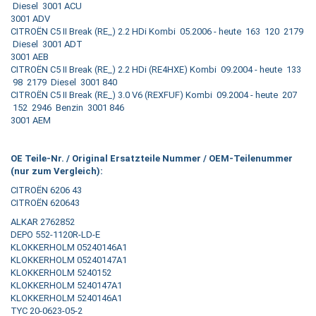
Diesel 3001 ACU
3001 ADV
CITROËN C5 II Break (RE_) 2.2 HDi Kombi 05.2006 - heute 163 120 2179
Diesel 3001 ADT
3001 AEB
CITROËN C5 II Break (RE_) 2.2 HDi (RE4HXE) Kombi 09.2004 - heute 133
98 2179 Diesel 3001 840
CITROËN C5 II Break (RE_) 3.0 V6 (REXFUF) Kombi 09.2004 - heute 207
152 2946 Benzin 3001 846
3001 AEM
OE Teile-Nr. / Original Ersatzteile Nummer / OEM-Teilenummer
(nur zum Vergleich):
CITROËN 6206 43
CITROËN 620643
ALKAR 2762852
DEPO 552-1120R-LD-E
KLOKKERHOLM 05240146A1
KLOKKERHOLM 05240147A1
KLOKKERHOLM 5240152
KLOKKERHOLM 5240147A1
KLOKKERHOLM 5240146A1
TYC 20-0623-05-2