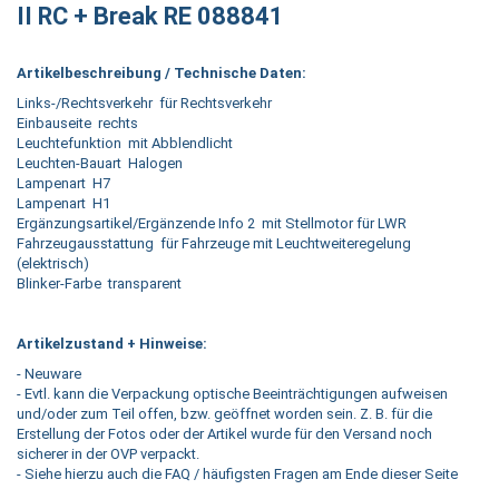
II RC + Break RE 088841
Artikelbeschreibung / Technische Daten:
Links-/Rechtsverkehr für Rechtsverkehr
Einbauseite rechts
Leuchtefunktion mit Abblendlicht
Leuchten-Bauart Halogen
Lampenart H7
Lampenart H1
Ergänzungsartikel/Ergänzende Info 2 mit Stellmotor für LWR
Fahrzeugausstattung für Fahrzeuge mit Leuchtweiteregelung
(elektrisch)
Blinker-Farbe transparent
Artikelzustand + Hinweise:
- Neuware
- Evtl. kann die Verpackung optische Beeinträchtigungen aufweisen
und/oder zum Teil offen, bzw. geöffnet worden sein. Z. B. für die
Erstellung der Fotos oder der Artikel wurde für den Versand noch
sicherer in der OVP verpackt.
- Siehe hierzu auch die FAQ / häufigsten Fragen am Ende dieser Seite