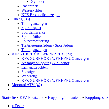
Zylinder
Radantrieb
Wasserkühler
KFZ Ersatzteile anzeigen
Tuning (35)
Tuning anzeigen
Sportauspuff
Sportfahrwerke
Sportluftfilter
Spurverbreiterung
Tieferlegungsfedern / Sportfedern
Tuning anzeigen
KFZ-ZUBEHÖR / WERKZEUG (24)
KFZ-ZUBEHÖR / WERKZEUG anzeigen
Anhängerkupplung & Zubehör
Lichter/Leuchten
Sonstiges
Werkzeug
KFZ-ZUBEHÖR / WERKZEUG anzeigen
Motorrad ATV (42)
Startseite
»
KFZ Ersatzteile
»
Kupplung/-anbauteile
»
Kupplungssatz
« Erster