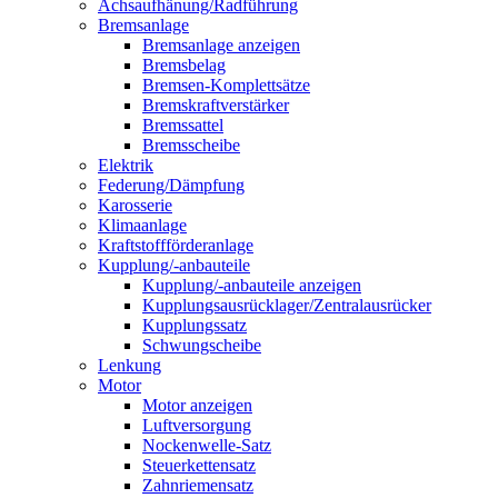
Achsaufhänung/Radführung
Bremsanlage
Bremsanlage anzeigen
Bremsbelag
Bremsen-Komplettsätze
Bremskraftverstärker
Bremssattel
Bremsscheibe
Elektrik
Federung/Dämpfung
Karosserie
Klimaanlage
Kraftstoffförderanlage
Kupplung/-anbauteile
Kupplung/-anbauteile anzeigen
Kupplungsausrücklager/Zentralausrücker
Kupplungssatz
Schwungscheibe
Lenkung
Motor
Motor anzeigen
Luftversorgung
Nockenwelle-Satz
Steuerkettensatz
Zahnriemensatz