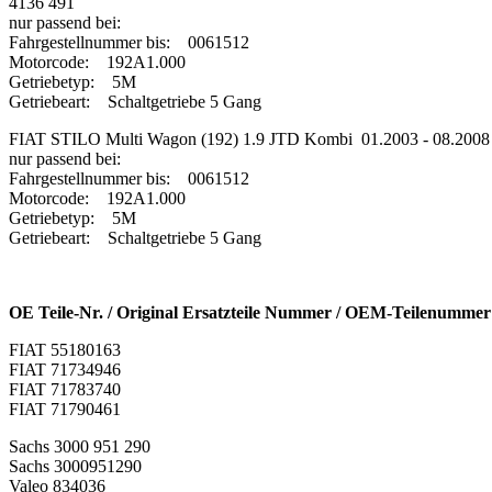
4136 491
nur passend bei:
Fahrgestellnummer bis: 0061512
Motorcode: 192A1.000
Getriebetyp: 5M
Getriebeart: Schaltgetriebe 5 Gang
FIAT STILO Multi Wagon (192) 1.9 JTD Kombi 01.2003 - 08.200
nur passend bei:
Fahrgestellnummer bis: 0061512
Motorcode: 192A1.000
Getriebetyp: 5M
Getriebeart: Schaltgetriebe 5 Gang
OE Teile-Nr. / Original Ersatzteile Nummer / OEM-Teilenummer 
FIAT 55180163
FIAT 71734946
FIAT 71783740
FIAT 71790461
Sachs 3000 951 290
Sachs 3000951290
Valeo 834036