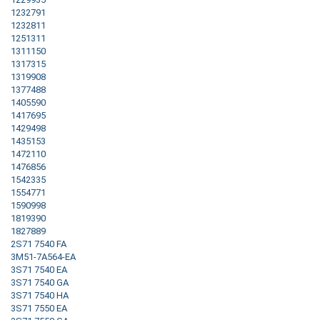
1232791
1232811
1251311
1311150
1317315
1319908
1377488
1405590
1417695
1429498
1435153
1472110
1476856
1542335
1554771
1590998
1819390
1827889
2S71 7540 FA
3M51-7A564-EA
3S71 7540 EA
3S71 7540 GA
3S71 7540 HA
3S71 7550 EA