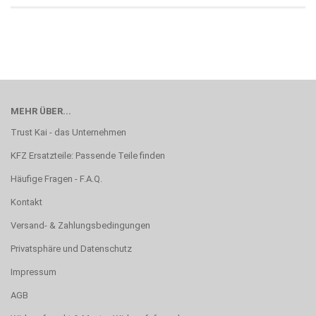
MEHR ÜBER...
Trust Kai - das Unternehmen
KFZ Ersatzteile: Passende Teile finden
Häufige Fragen - F.A.Q.
Kontakt
Versand- & Zahlungsbedingungen
Privatsphäre und Datenschutz
Impressum
AGB