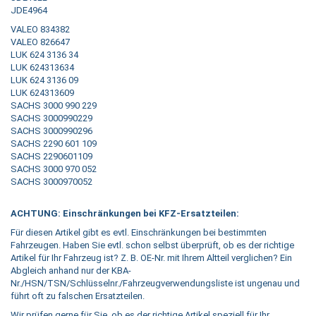
JDE4964
VALEO 834382
VALEO 826647
LUK 624 3136 34
LUK 624313634
LUK 624 3136 09
LUK 624313609
SACHS 3000 990 229
SACHS 3000990229
SACHS 3000990296
SACHS 2290 601 109
SACHS 2290601109
SACHS 3000 970 052
SACHS 3000970052
ACHTUNG: Einschränkungen bei KFZ-Ersatzteilen:
Für diesen Artikel gibt es evtl. Einschränkungen bei bestimmten
Fahrzeugen. Haben Sie evtl. schon selbst überprüft, ob es der richtige
Artikel für Ihr Fahrzeug ist? Z. B. OE-Nr. mit Ihrem Altteil verglichen? Ein
Abgleich anhand nur der KBA-
Nr./HSN/TSN/Schlüsselnr./Fahrzeugverwendungsliste ist ungenau und
führt oft zu falschen Ersatzteilen.
Wir prüfen gerne für Sie, ob es der richtige Artikel speziell für Ihr