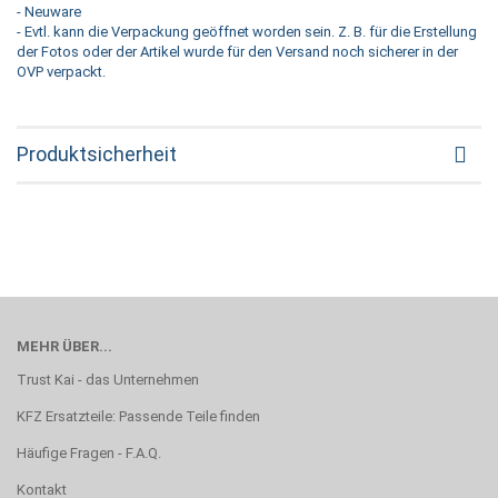
- Neuware
- Evtl. kann die Verpackung geöffnet worden sein. Z. B. für die Erstellung
der Fotos oder der Artikel wurde für den Versand noch sicherer in der
OVP verpackt.
Produktsicherheit
MEHR ÜBER...
Trust Kai - das Unternehmen
KFZ Ersatzteile: Passende Teile finden
Häufige Fragen - F.A.Q.
Kontakt