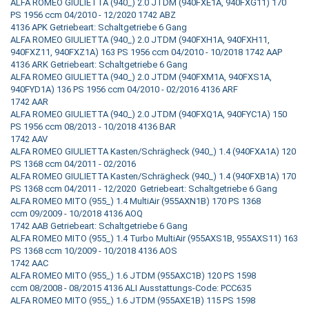
ALFA ROMEO GIULIETTA (940_) 2.0 JTDM (940FXE1A, 940FXG11) 170
PS 1956 ccm 04/2010 - 12/2020 1742 ABZ
4136 APK Getriebeart: Schaltgetriebe 6 Gang
ALFA ROMEO GIULIETTA (940_) 2.0 JTDM (940FXH1A, 940FXH11,
940FXZ11, 940FXZ1A) 163 PS 1956 ccm 04/2010 - 10/2018 1742 AAP
4136 ARK Getriebeart: Schaltgetriebe 6 Gang
ALFA ROMEO GIULIETTA (940_) 2.0 JTDM (940FXM1A, 940FXS1A,
940FYD1A) 136 PS 1956 ccm 04/2010 - 02/2016 4136 ARF
1742 AAR
ALFA ROMEO GIULIETTA (940_) 2.0 JTDM (940FXQ1A, 940FYC1A) 150
PS 1956 ccm 08/2013 - 10/2018 4136 BAR
1742 AAV
ALFA ROMEO GIULIETTA Kasten/Schrägheck (940_) 1.4 (940FXA1A) 120
PS 1368 ccm 04/2011 - 02/2016
ALFA ROMEO GIULIETTA Kasten/Schrägheck (940_) 1.4 (940FXB1A) 170
PS 1368 ccm 04/2011 - 12/2020 Getriebeart: Schaltgetriebe 6 Gang
ALFA ROMEO MITO (955_) 1.4 MultiAir (955AXN1B) 170 PS 1368
ccm 09/2009 - 10/2018 4136 AOQ
1742 AAB Getriebeart: Schaltgetriebe 6 Gang
ALFA ROMEO MITO (955_) 1.4 Turbo MultiAir (955AXS1B, 955AXS11) 163
PS 1368 ccm 10/2009 - 10/2018 4136 AOS
1742 AAC
ALFA ROMEO MITO (955_) 1.6 JTDM (955AXC1B) 120 PS 1598
ccm 08/2008 - 08/2015 4136 ALI Ausstattungs-Code: PCC635
ALFA ROMEO MITO (955_) 1.6 JTDM (955AXE1B) 115 PS 1598