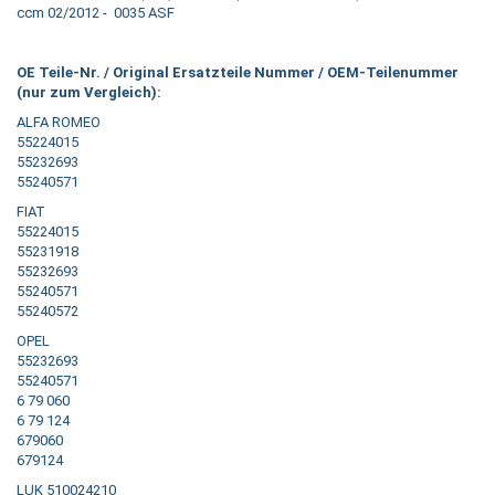
ccm 02/2012 - 0035 ASF
OE Teile-Nr. / Original Ersatzteile Nummer / OEM-Teilenummer
(nur zum Vergleich):
ALFA ROMEO
55224015
55232693
55240571
FIAT
55224015
55231918
55232693
55240571
55240572
OPEL
55232693
55240571
6 79 060
6 79 124
679060
679124
LUK 510024210