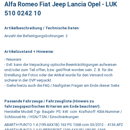
Alfa Romeo Fiat Jeep Lancia Opel - LUK
510 0242 10
Artikelbeschreibung / Technische Daten:
Anzahl der Befestigungsbohrungen 2
Artikelzustand + Hinweise:
- Neuware
- Evtl. kann die Verpackung optische Beeinträchtigungen aufweisen
und/oder zum Teil offen, bzw. geöffnet worden sein. Z. B. für die
Erstellung der Fotos oder der Artikel wurde für den Versand noch
sicherer in der OVP verpackt.
- Siehe hierzu auch die FAQ / häufigsten Fragen am Ende dieser Seite
Passende Fahrzeuge / Fahrzeugliste (Hinweis zu
fahrzeugspezifischen Kriterien am Ende beachten!):
Hersteller Modell Typ Baujahr PS kW ccm Kraftstoff KBA-Nummer /
Schlüssel-Nr. / HSN/TSN / Einschränkungen
ABARTH PUNTO 1.4 (199.AXX1B) 163 PS 1368 ccm 03/2012 - 4136 APZ
ABARTH PUNTO 1.4 SUPERSPORT (199.AXX1B) 180 PS 1368