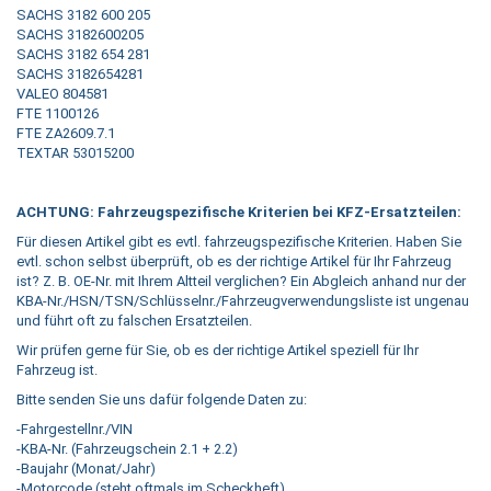
SACHS 3182 600 205
SACHS 3182600205
SACHS 3182 654 281
SACHS 3182654281
VALEO 804581
FTE 1100126
FTE ZA2609.7.1
TEXTAR 53015200
ACHTUNG: Fahrzeugspezifische Kriterien bei KFZ-Ersatzteilen:
Für diesen Artikel gibt es evtl. fahrzeugspezifische Kriterien. Haben Sie
evtl. schon selbst überprüft, ob es der richtige Artikel für Ihr Fahrzeug
ist? Z. B. OE-Nr. mit Ihrem Altteil verglichen? Ein Abgleich anhand nur der
KBA-Nr./HSN/TSN/Schlüsselnr./Fahrzeugverwendungsliste ist ungenau
und führt oft zu falschen Ersatzteilen.
Wir prüfen gerne für Sie, ob es der richtige Artikel speziell für Ihr
Fahrzeug ist.
Bitte senden Sie uns dafür folgende Daten zu:
-Fahrgestellnr./VIN
-KBA-Nr. (Fahrzeugschein 2.1 + 2.2)
-Baujahr (Monat/Jahr)
-Motorcode (steht oftmals im Scheckheft)