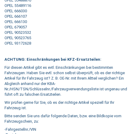
OPEL 55488870
OPEL 55489116
OPEL 666030
OPEL 666107
OPEL 666130
OPEL 679057
OPEL 90523532
OPEL 90523765
OPEL 93172628
ACHTUNG: Einschränkungen bei KFZ-Ersatzteilen:
Für diesen Artikel gibt es evtl. Einschränkungen bei bestimmten
Fahrzeugen. Haben Sie evtl. schon selbst überprüft, ob es der richtige
Artikel für Ihr Fahrzeug ist? Z. B. OE-Nr. mit Ihrem Altteil verglichen? Ein
Abgleich anhand nur der KBA-
Nr./HSN/TSN/Schlüsselnr./Fahrzeugverwendungsliste ist ungenau und
führt oft zu falschen Ersatzteilen.
Wir prüfen gerne für Sie, ob es der richtige Artikel speziell für Ihr
Fahrzeug ist.
Bitte senden Sie uns dafür folgende Daten, bzw. eine Bildkopie vom
Fahrzeugschein, zu:
-Fahrgestellnr./VIN