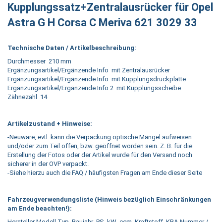
Kupplungssatz+Zentralausrücker für Opel
Astra G H Corsa C Meriva 621 3029 33
Technische Daten / Artikelbeschreibung:
Durchmesser 210 mm
Ergänzungsartikel/Ergänzende Info mit Zentralausrücker
Ergänzungsartikel/Ergänzende Info mit Kupplungsdruckplatte
Ergänzungsartikel/Ergänzende Info 2 mit Kupplungsscheibe
Zähnezahl 14
Artikelzustand + Hinweise:
-Neuware, evtl. kann die Verpackung optische Mängel aufweisen
und/oder zum Teil offen, bzw. geöffnet worden sein. Z. B. für die
Erstellung der Fotos oder der Artikel wurde für den Versand noch
sicherer in der OVP verpackt.
-Siehe hierzu auch die FAQ / häufigsten Fragen am Ende dieser Seite
Fahrzeugverwendungsliste (Hinweis bezüglich Einschränkungen
am Ende beachten!):
Hersteller Modell Typ Baujahr PS kW ccm Kraftstoff KBA-Nummer /