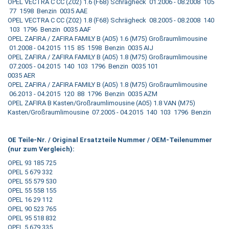
OPEL VECTRA C CC (Z02) 1.6 (F68) Schrägheck 01.2006 - 08.2008 105
77 1598 Benzin 0035 AAE
OPEL VECTRA C CC (Z02) 1.8 (F68) Schrägheck 08.2005 - 08.2008 140
103 1796 Benzin 0035 AAF
OPEL ZAFIRA / ZAFIRA FAMILY B (A05) 1.6 (M75) Großraumlimousine
01.2008 - 04.2015 115 85 1598 Benzin 0035 AIJ
OPEL ZAFIRA / ZAFIRA FAMILY B (A05) 1.8 (M75) Großraumlimousine
07.2005 - 04.2015 140 103 1796 Benzin 0035 101
0035 AER
OPEL ZAFIRA / ZAFIRA FAMILY B (A05) 1.8 (M75) Großraumlimousine
06.2013 - 04.2015 120 88 1796 Benzin 0035 AZM
OPEL ZAFIRA B Kasten/Großraumlimousine (A05) 1.8 VAN (M75)
Kasten/Großraumlimousine 07.2005 - 04.2015 140 103 1796 Benzin
OE Teile-Nr. / Original Ersatzteile Nummer / OEM-Teilenummer
(nur zum Vergleich):
OPEL 93 185 725
OPEL 5 679 332
OPEL 55 579 530
OPEL 55 558 155
OPEL 16 29 112
OPEL 90 523 765
OPEL 95 518 832
OPEL 5 679 335