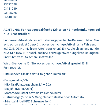
90523765
93172628
93181219
93185725
95518832
ACHTUNG: Fahrzeugspezifische Kriterien / Einschränkungen bei
KFZ-Ersatzteilen:
Für diesen Artikel gibt es evtl. fahrzeugspezifische Kriterien. Haben Sie
evtl. schon selbst überprüft, ob es der richtige Artikel für Ihr Fahrzeug
ist? Z. B. OE-Nr. mit Ihrem Altteil verglichen? Ein Abgleich anhand nur der
KBA-Nr./HSN/TSN/Schlüsselnr./Fahrzeugverwendungsliste ist ungenau
und führt oft zu falschen Ersatzteilen.
Wir prüfen gerne für Sie, ob es der richtige Artikel speziell für Ihr
Fahrzeug ist.
Bitte senden Sie uns dafür folgende Daten zu:
-Fahrgestellnr./VIN
-KBA-Nr. (Fahrzeugschein 2.1 + 2.2)
-Baujahr (Monat/Jahr)
-Motorcode (steht oftmals im Scheckheft)
-Getriebetyp (5. oder 6. Gang Schaltgetriebe oder Automatik)
-Türanzahl (bei KFZ Scheinwerfern)