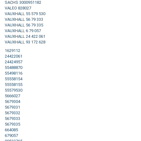
SACHS 3000951182
VALEO 828027
VAUXHALL 55 579 530
VAUXHALL 56 79 333
VAUXHALL 56 79 335
VAUXHALL 6 79 057
VAUXHALL 24 422 061
VAUXHALL 93 172 628
1629112
24422061
24424957
55488870
55498116
55558154
55558155
55579530
5666027
5679304
5679331
5679332
5679333
5679335
664085
679057