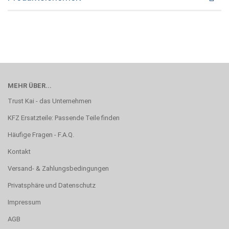
MEHR ÜBER...
Trust Kai - das Unternehmen
KFZ Ersatzteile: Passende Teile finden
Häufige Fragen - F.A.Q.
Kontakt
Versand- & Zahlungsbedingungen
Privatsphäre und Datenschutz
Impressum
AGB