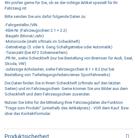
Wir prüfen gerne für Sie, ob es der richtige Artikel speziell für Ihr
Fahrzeug ist.
Bitte senden Sie uns dafür folgende Daten zu:
-Fahrgestellnr./VIN
-KBA-Nr. (Fahrzeugschein 2.1 + 2.2)
-Baujahr (Monat/Jahr)
-Motorcode (steht oftmals im Scheckheft)
-Getriebetyp (5. oder 6. Gang Schaltgetriebe oder Automatik)
-Türanzahl (bei KFZ Scheinwerfern)
-PR-Nr., siehe Scheckheft (nur bei Bestellung von Bremsen für Audi, Seat,
Skoda, VW)
-zulässige Achslasten, siehe Fahrzeugschein 8.1 + 8.2 (nur bei
Bestellung von Tieferlegungsfedern/eines Sportfahrwerks)
Die Daten finden Sie in Ihrem Scheckheft (oftmals auf den letzten
Seiten) und im Fahrzeugschein. Gerne können Sie uns Bilder aus dem
Scheckheft und dem Fahrzeugschein zusenden.
Nutzen Sie bitte für die Mitteilung Ihrer Fahrzeugdaten die Funktion
"Frage zum Produkt" (unterhalb des Artikelpreis) - VOR dem Kauf. Bzw.
über das Kontaktformular.
Produktsicherheit