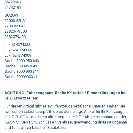
55228901
71742181
SUZUKI
22000-55LA1
2200055LA1
23820-79J00
2382079J00
Luk 624374333
Luk 624 3743 09
Luk 624374309
Sachs 3000 950 643
Sachs 3000950643
Sachs 3000 990 311
Sachs 3000990311
ACHTUNG: Fahrzeugspezifische Kriterien / Einschränkungen bei
KFZ-Ersatzteilen:
Für diesen Artikel gibt es evtl. fahrzeugspezifische Kriterien. Haben Sie
evtl. schon selbst überprüft, ob es der richtige Artikel für Ihr Fahrzeug
ist? Z. B. OE-Nr. mit Ihrem Altteil verglichen? Ein Abgleich anhand nur der
KBA-Nr./HSN/TSN/Schlüsselnr./Fahrzeugverwendungsliste ist ungenau
und führt oft zu falschen Ersatzteilen.