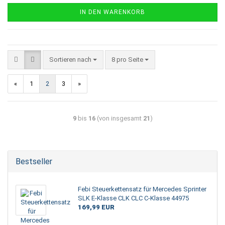
IN DEN WARENKORB
Sortieren nach
8 pro Seite
«
1
2
3
»
9
bis
16
(von insgesamt
21
)
Bestseller
Febi Steuerkettensatz für Mercedes Sprinter
SLK E-Klasse CLK CLC C-Klasse 44975
169,99 EUR