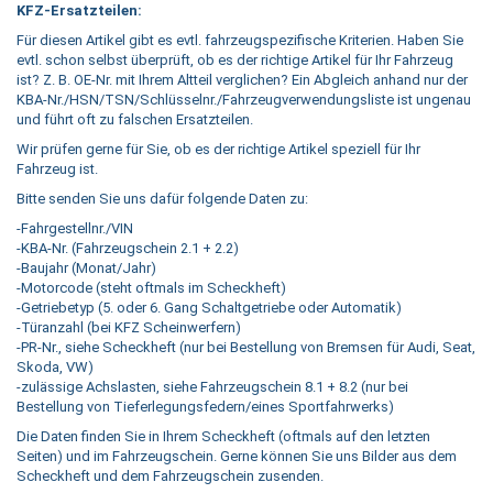
KFZ-Ersatzteilen:
Für diesen Artikel gibt es evtl. fahrzeugspezifische Kriterien. Haben Sie
evtl. schon selbst überprüft, ob es der richtige Artikel für Ihr Fahrzeug
ist? Z. B. OE-Nr. mit Ihrem Altteil verglichen? Ein Abgleich anhand nur der
KBA-Nr./HSN/TSN/Schlüsselnr./Fahrzeugverwendungsliste ist ungenau
und führt oft zu falschen Ersatzteilen.
Wir prüfen gerne für Sie, ob es der richtige Artikel speziell für Ihr
Fahrzeug ist.
Bitte senden Sie uns dafür folgende Daten zu:
-Fahrgestellnr./VIN
-KBA-Nr. (Fahrzeugschein 2.1 + 2.2)
-Baujahr (Monat/Jahr)
-Motorcode (steht oftmals im Scheckheft)
-Getriebetyp (5. oder 6. Gang Schaltgetriebe oder Automatik)
-Türanzahl (bei KFZ Scheinwerfern)
-PR-Nr., siehe Scheckheft (nur bei Bestellung von Bremsen für Audi, Seat,
Skoda, VW)
-zulässige Achslasten, siehe Fahrzeugschein 8.1 + 8.2 (nur bei
Bestellung von Tieferlegungsfedern/eines Sportfahrwerks)
Die Daten finden Sie in Ihrem Scheckheft (oftmals auf den letzten
Seiten) und im Fahrzeugschein. Gerne können Sie uns Bilder aus dem
Scheckheft und dem Fahrzeugschein zusenden.