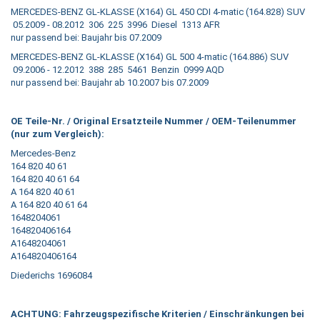
MERCEDES-BENZ GL-KLASSE (X164) GL 450 CDI 4-matic (164.828) SUV
05.2009 - 08.2012 306 225 3996 Diesel 1313 AFR
nur passend bei: Baujahr bis 07.2009
MERCEDES-BENZ GL-KLASSE (X164) GL 500 4-matic (164.886) SUV
09.2006 - 12.2012 388 285 5461 Benzin 0999 AQD
nur passend bei: Baujahr ab 10.2007 bis 07.2009
OE Teile-Nr. / Original Ersatzteile Nummer / OEM-Teilenummer
(nur zum Vergleich):
Mercedes-Benz
164 820 40 61
164 820 40 61 64
A 164 820 40 61
A 164 820 40 61 64
1648204061
164820406164
A1648204061
A164820406164
Diederichs 1696084
ACHTUNG: Fahrzeugspezifische Kriterien / Einschränkungen bei