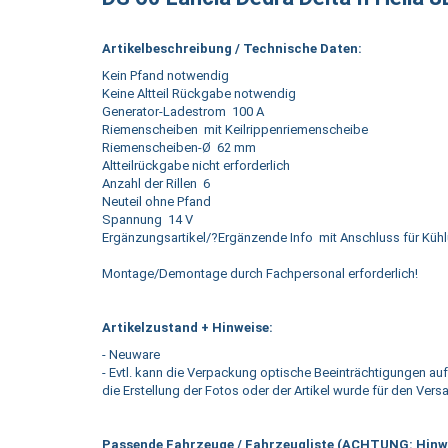
Artikelbeschreibung / Technische Daten:
Kein Pfand notwendig
Keine Altteil Rückgabe notwendig
Generator-Ladestrom 100 A
Riemenscheiben mit Keilrippenriemenscheibe
Riemenscheiben-Ø 62 mm
Altteilrückgabe nicht erforderlich
Anzahl der Rillen 6
Neuteil ohne Pfand
Spannung 14 V
Ergänzungsartikel/?Ergänzende Info mit Anschluss für Küh
Montage/Demontage durch Fachpersonal erforderlich!
Artikelzustand + Hinweise:
- Neuware
- Evtl. kann die Verpackung optische Beeinträchtigungen auf
die Erstellung der Fotos oder der Artikel wurde für den Vers
Passende Fahrzeuge / Fahrzeugliste (ACHTUNG: Hinwei