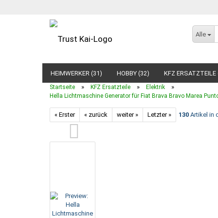
Alle
HEIMWERKER (31)
HOBBY (32)
KFZ ERSATZTEILE 
»
»
»
Startseite
KFZ Ersatzteile
Elektrik
Hella Lichtmaschine Generator für Fiat Brava Bravo Marea Pun
« Erster
« zurück
weiter »
Letzter »
130
Artikel in