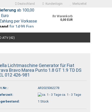
Deutschland
Kundenlogin
Merkzettel
ieferung
ab 100,00
Euro
Ihr Warenkorb
0,00 EUR
Zahlung per Vorkasse
sand
für 14,99 Euro
 ATV (42)
ella Lichtmaschine Generator für Fiat
rava Bravo Marea Punto 1.8 GT 1.9 TD DS
 erstellen
EL 012 426-981
ort vergessen?
t.Nr.:
AR2025062278
eferzeit:
ca. 1 - 3 Tage
agerbestand:
1
Stück