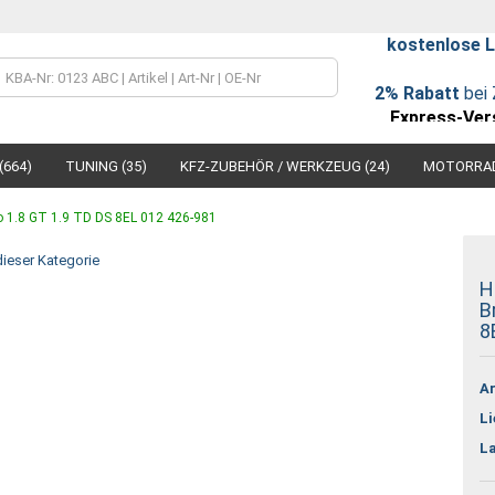
kostenlose L
Lieferland
2% Rabatt
bei 
Express-Ver
(664)
TUNING (35)
KFZ-ZUBEHÖR / WERKZEUG (24)
MOTORRAD
to 1.8 GT 1.9 TD DS 8EL 012 426-981
 dieser Kategorie
H
B
Konto
8
Passw
Ar
Li
L