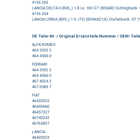
4136 303
LANCIA DELTA II (836_) 1.8 i.e. 16V GT (836AR) Schräghec
4136 304
LANCIA LYBRA (839_) 1.9 JTD (839AXD1A) Stufenheck 07.1
OE Teile-Nr. / Original Ersatzteile Nummer / OEM-Tei
ALFA ROMEO
464 3053 3
464 4566 0
FERRARI
464 3053 3
464 4566 0
467 4024 3
467 6583 7
FIAT
46430533
46445660
46457327
46740243
46765837
LANCIA
46430533