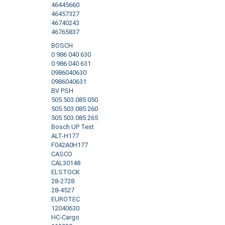
46445660
46457327
46740243
46765837
BOSCH
0 986 040 630
0 986 040 631
0986040630
0986040631
BV PSH
505.503.085.050
505.503.085.260
505.503.085.265
Bosch UP Test
ALT-H177
F042A0H177
CASCO
CAL30148
ELSTOCK
28-2728
28-4527
EUROTEC
12040630
HC-Cargo