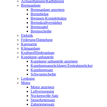
Achsaufhänung/Radführung
Bremsanlage
Bremsanlage anzeigen
Bremsbelag
Bremsen-Komplettsätze
Bremskraftverstärker
Bremssattel
Bremsscheibe
Elektrik
Federung/Dämpfung
Karosserie
Klimaanlage
Kraftstoffförderanlage
Kupplung/-anbauteile
Kupplung/-anbauteile anzeigen
Kupplungsausrücklager/Zentralausrücker
Kupplungssatz
Schwungscheibe
Lenkung
Motor
Motor anzeigen
Luftversorgung
Nockenwelle-Satz
Steuerkettensatz
Zahnriemensatz