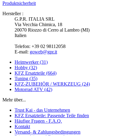
Produktsicherheit
Hersteller :
G.P.R. ITALIA SRL
Via Vecchia Chimica, 18
20070 Riozzo di Cerro al Lambro (MI)
Italien
Telefon: +39 02 98112058
E-mail:
goweb@gpr.it
Heimwerker (31)
Hobby (32)
KFZ Ersatzteile (664)
Tuning (35)
KFZ-ZUBEHÖR / WERKZEUG (24)
Motorrad ATV (42)
Mehr über...
Trust Kai - das Unternehmen
KFZ Ersatzteile: Passende Teile finden
Häufige Fragen - F.A.Q.
Kontakt
Versand- & Zahlungsbedingungen