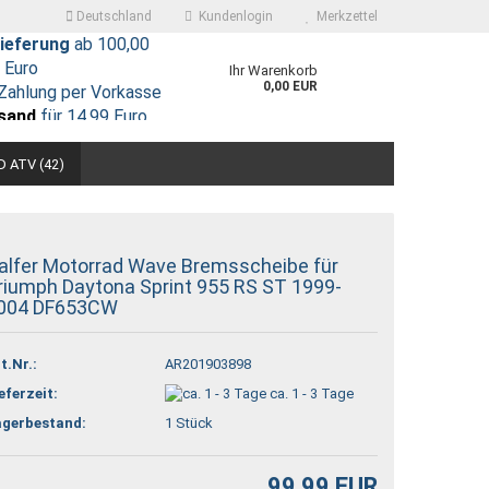
Deutschland
Kundenlogin
Merkzettel
ieferung
ab 100,00
Euro
Ihr Warenkorb
0,00 EUR
Zahlung per Vorkasse
sand
für 14,99 Euro
 ATV (42)
alfer Motorrad Wave Bremsscheibe für
riumph Daytona Sprint 955 RS ST 1999-
004 DF653CW
 erstellen
ort vergessen?
t.Nr.:
AR201903898
eferzeit:
ca. 1 - 3 Tage
agerbestand:
1
Stück
99,99 EUR