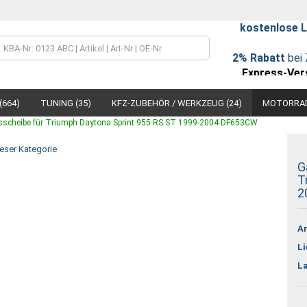
kostenlose L
Lieferland
2% Rabatt
bei 
Express-Ver
(664)
TUNING (35)
KFZ-ZUBEHÖR / WERKZEUG (24)
MOTORRAD
sscheibe für Triumph Daytona Sprint 955 RS ST 1999-2004 DF653CW
ieser Kategorie
G
T
2
Konto
Passw
Ar
Li
L