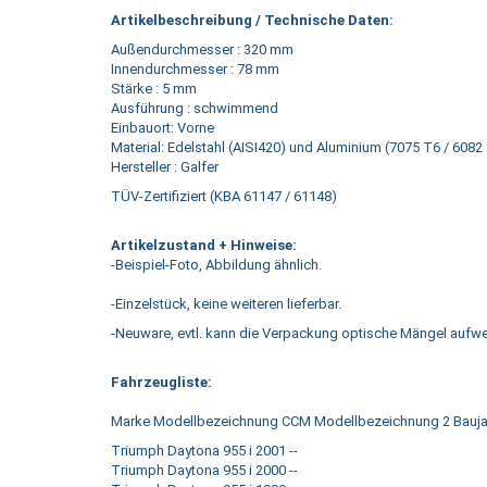
Artikelbeschreibung / Technische Daten:
Außendurchmesser : 320 mm
Innendurchmesser : 78 mm
Stärke : 5 mm
Ausführung : schwimmend
Einbauort: Vorne
Material: Edelstahl (AISI420) und Aluminium (7075 T6 / 6082
Hersteller : Galfer
TÜV-Zertifiziert (KBA 61147 / 61148)
Artikelzustand + Hinweise:
-Beispiel-Foto, Abbildung ähnlich.
-Einzelstück, keine weiteren lieferbar.
-Neuware, evtl. kann die Verpackung optische Mängel aufwe
Fahrzeugliste:
Marke Modellbezeichnung CCM Modellbezeichnung 2 Bauj
Triumph Daytona 955 i 2001 --
Triumph Daytona 955 i 2000 --