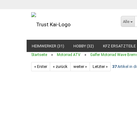
Alle
HEIMWERKER (31)
HOBBY (32)
KFZ ERSATZTEILE 
»
»
Startseite
Motorrad ATV
Galfer Motorrad Wave Brem
« Erster
« zurück
weiter »
Letzter »
37
Artikel in d